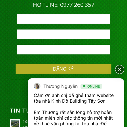
HOTLINE: ​0977 260 357
Thương Nguyễn
Thương Nguyễn
ONLINE
ONLINE
Cám ơn anh chị đã ghé thăm website 
Cám ơn anh chị đã ghé thăm website 
tòa nhà Kinh Đô Building Tây Sơn! 

tòa nhà Kinh Đô Building Tây Sơn! 

TIN TỨC THUÊ VĂN PHÒNG
Em Thương rất sẵn lòng hỗ trợ hoàn 
Em Thương rất sẵn lòng hỗ trợ hoàn 
toàn miễn phí các thông tin mới nhất 
toàn miễn phí các thông tin mới nhất 
4 điểm khiến Sonasea Phú Quốc Condotel thu hút đầu tư
về thuê văn phòng tại tòa nhà. Để 
về thuê văn phòng tại tòa nhà. Để 
24/10/2017 - 02:53